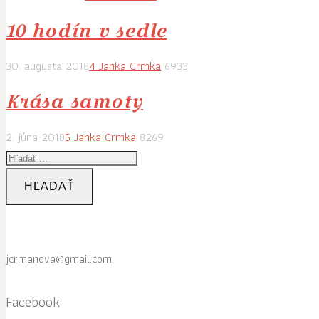
10 hodín v sedle
30. augusta 2018
4
Janka Crmka
6933
Krása samoty
2. júna 2018
5
Janka Crmka
8269
HĽADAŤ
jcrmanova@gmail.com
Facebook