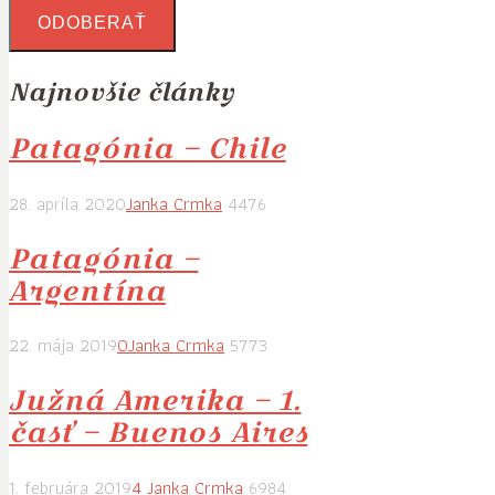
Najnovšie články
Patagónia – Chile
28. apríla 2020
Janka Crmka
4476
Patagónia –
Argentína
22. mája 2019
0
Janka Crmka
5773
Južná Amerika – 1.
časť – Buenos Aires
1. februára 2019
4
Janka Crmka
6984