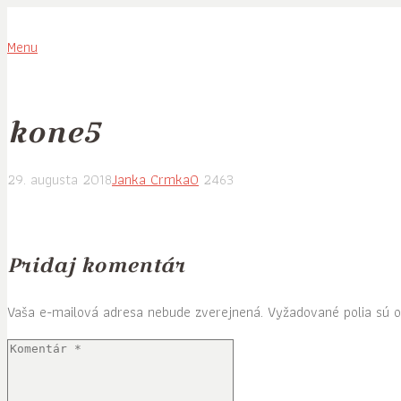
Menu
kone5
29. augusta 2018
Janka Crmka
0
2463
Pridaj komentár
Vaša e-mailová adresa nebude zverejnená.
Vyžadované polia sú 