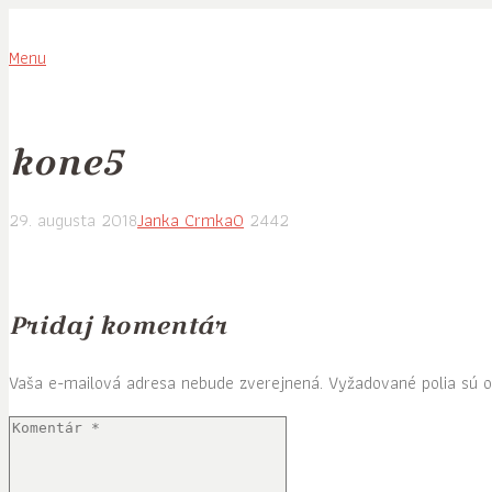
Menu
kone5
29. augusta 2018
Janka Crmka
0
2442
Pridaj komentár
Vaša e-mailová adresa nebude zverejnená.
Vyžadované polia sú 