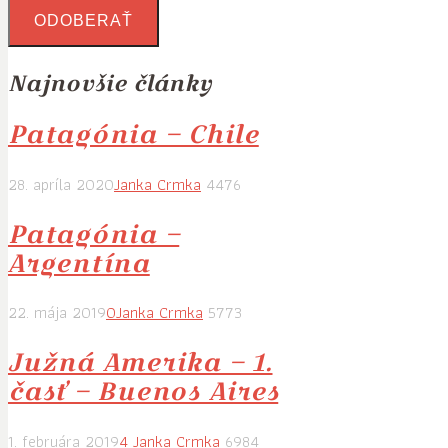
Najnovšie články
Patagónia – Chile
28. apríla 2020
Janka Crmka
4476
Patagónia –
Argentína
22. mája 2019
0
Janka Crmka
5773
Južná Amerika – 1.
časť – Buenos Aires
1. februára 2019
4
Janka Crmka
6984