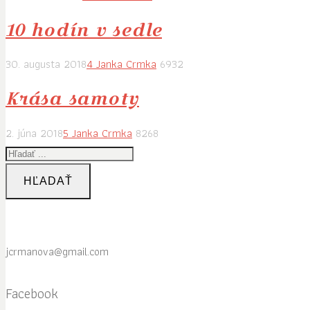
10 hodín v sedle
30. augusta 2018
4
Janka Crmka
6932
Krása samoty
2. júna 2018
5
Janka Crmka
8268
HĽADAŤ
jcrmanova@gmail.com
Facebook