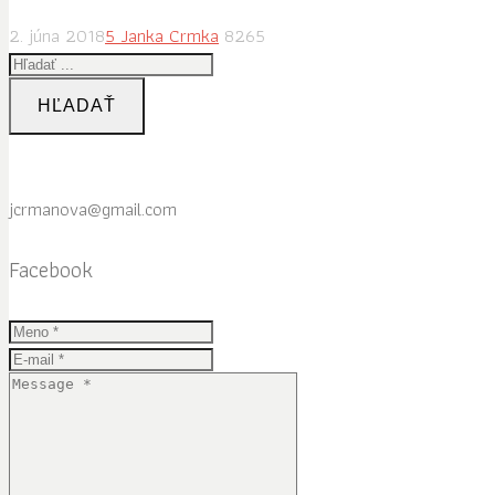
2. júna 2018
5
Janka Crmka
8265
HĽADAŤ
jcrmanova@gmail.com
Facebook