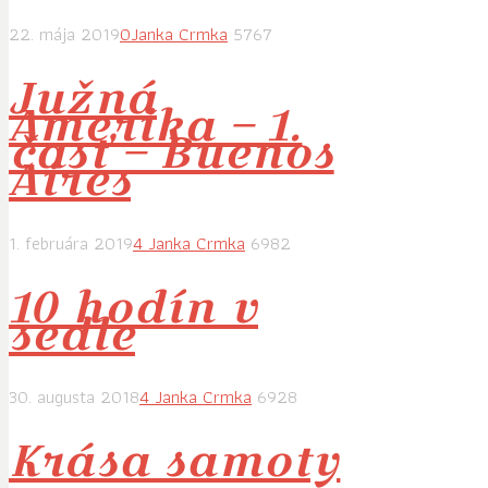
22. mája 2019
0
Janka Crmka
5767
Južná
Amerika – 1.
časť – Buenos
Aires
1. februára 2019
4
Janka Crmka
6982
10 hodín v
sedle
30. augusta 2018
4
Janka Crmka
6928
Krása samoty