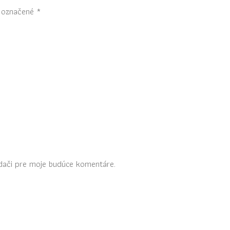
ú označené
*
dači pre moje budúce komentáre.