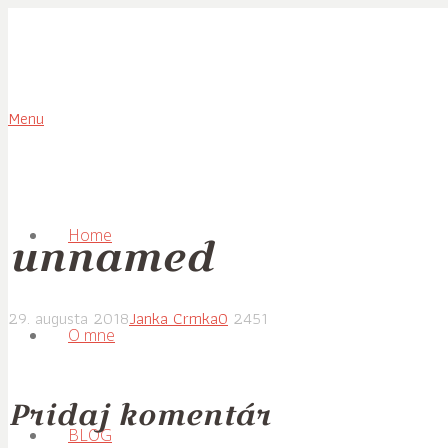
Menu
Home
unnamed
29. augusta 2018
Janka Crmka
0
2451
O mne
Pridaj komentár
BLOG