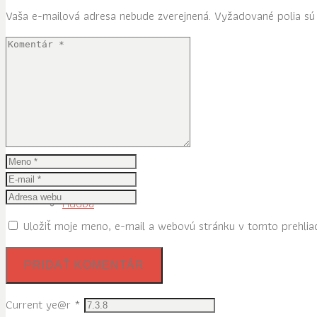
Vaša e-mailová adresa nebude zverejnená.
Vyžadované polia s
Inšpirácie
Ľudia
Hudba
Uložiť moje meno, e-mail a webovú stránku v tomto prehlia
Knihy
Current ye@r
*