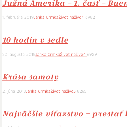
Južná Amerika – 1. časť – Buen
1. februára 2019
Janka Crmka
Život naživo
4
6982
10 hodín v sedle
30. augusta 2018
Janka Crmka
Život naživo
4
6929
Krása samoty
2. júna 2018
Janka Crmka
Život naživo
5
8265
Najväčšie víťazstvo – prestať 