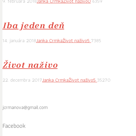
9. februára 2018
Janka Crmka
Život naživo
0
6359
Iba jeden deň
14. januára 2018
Janka Crmka
Život naživo
5
7385
Život naživo
22. decembra 2017
Janka Crmka
Život naživo
5
35270
jcrmanova@gmail.com
Facebook