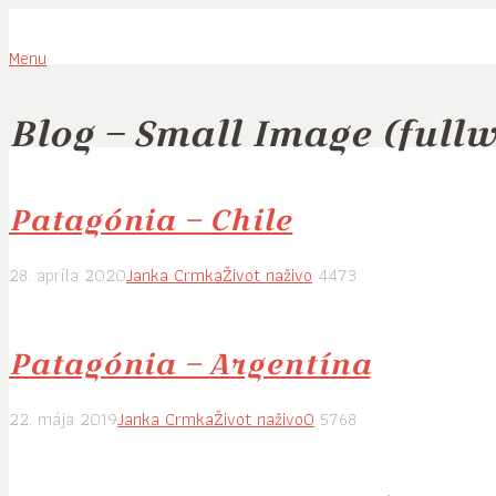
Menu
Blog – Small Image (fullw
Patagónia – Chile
28. apríla 2020
Janka Crmka
Život naživo
4473
Patagónia – Argentína
22. mája 2019
Janka Crmka
Život naživo
0
5768