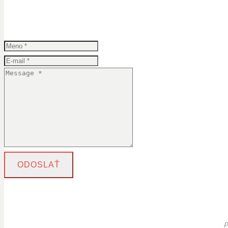
ODOSLAŤ
P