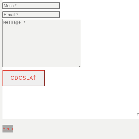
ODOSLAŤ
P
Menu