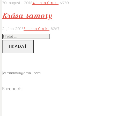
30. augusta 2018
4
Janka Crmka
6930
Krása samoty
2. júna 2018
5
Janka Crmka
8267
HĽADAŤ
jcrmanova@gmail.com
Facebook