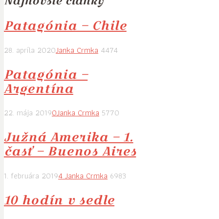
Najnovšie články
Patagónia – Chile
28. apríla 2020
Janka Crmka
4474
Patagónia –
Argentína
22. mája 2019
0
Janka Crmka
5770
Južná Amerika – 1.
časť – Buenos Aires
1. februára 2019
4
Janka Crmka
6983
10 hodín v sedle