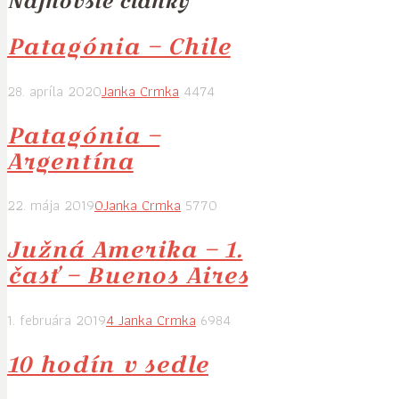
Najnovšie články
Patagónia – Chile
28. apríla 2020
Janka Crmka
4474
Patagónia –
Argentína
22. mája 2019
0
Janka Crmka
5770
Južná Amerika – 1.
časť – Buenos Aires
1. februára 2019
4
Janka Crmka
6984
10 hodín v sedle