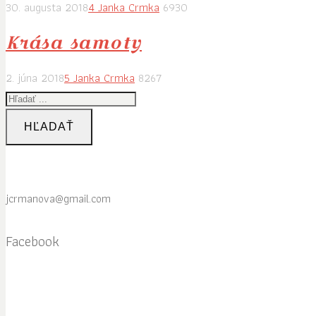
30. augusta 2018
4
Janka Crmka
6930
Krása samoty
2. júna 2018
5
Janka Crmka
8267
HĽADAŤ
jcrmanova@gmail.com
Facebook