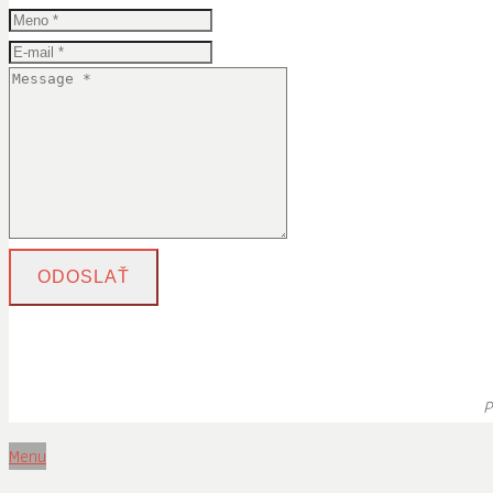
ODOSLAŤ
P
Menu