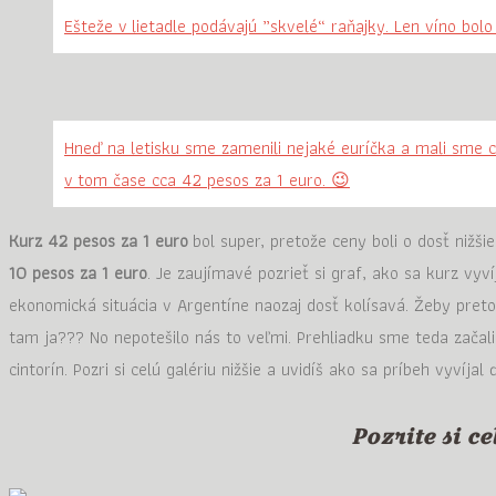
Ešteže v lietadle podávajú „skvelé“ raňajky. Len víno bolo
Hneď na letisku sme zamenili nejaké euríčka a mali sme 
v tom čase cca 42 pesos za 1 euro. 😉
Kurz 42 pesos za 1 euro
bol super, pretože ceny boli o dosť nižš
10 pesos za 1 euro
. Je zaujímavé pozrieť si graf, ako sa kurz vyv
ekonomická situácia v Argentíne naozaj dosť kolísavá. Žeby pr
tam ja??? No nepotešilo nás to veľmi. Prehliadku sme teda začali n
cintorín. Pozri si celú galériu nižšie a uvidíš ako sa príbeh vyvíjal 
Pozrite si ce