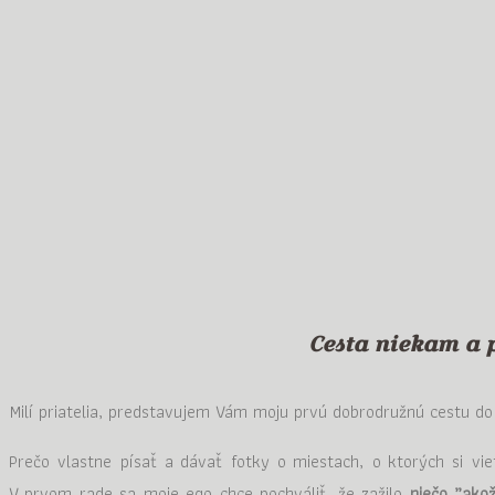
Menu
Južná Amerika – 1. časť –
1. februára 2019
Janka Crmka
4
6983
Cesta niekam a 
Milí priatelia, predstavujem Vám moju prvú dobrodružnú cestu d
Prečo vlastne písať a dávať fotky o miestach, o ktorých si viet
V prvom rade sa moje ego chce pochváliť, že zažilo
niečo „ako