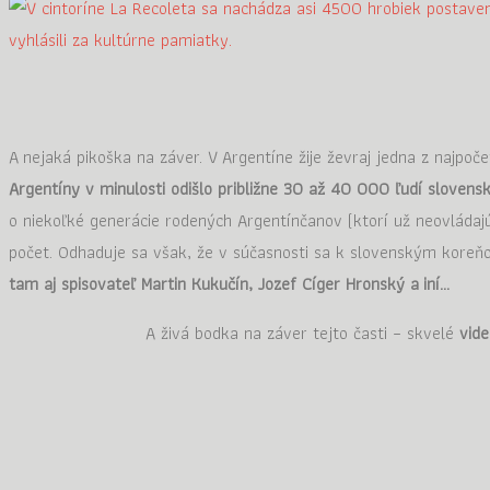
A nejaká pikoška na záver. V Argentíne žije ževraj jedna z najpo
Argentíny v minulosti odišlo približne 30 až 40 000 ľudí sloven
o niekoľké generácie rodených Argentínčanov (ktorí už neovládajú
počet. Odhaduje sa však, že v súčasnosti sa k slovenským koreň
tam aj spisovateľ Martin Kukučín, Jozef Cíger Hronský a iní…
A živá bodka na záver tejto časti – skvelé
vide