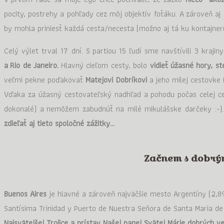
pocity, postrehy a pohľady cez môj objektív foťáku. A zároveň aj 
by mohla priniesť každá cesta/necesta (možno aj tá ku kontajn
Celý výlet trval 17 dní. S partiou 15 ľudí sme navštívili 3 krajin
a Rio de Janeiro.
Hlavný cieľom cesty, bolo
vidieť úžasné hory, s
veľmi pekne poďakovať
Matejovi Dobríkovi
a jeho milej cestovke
Vďaka za úžasný cestovateľský nadhľad a pohodu počas celej cest
dokonalé) a nemôžem zabudnúť na milé mikulášske darčeky :-)
zdieľať aj tieto spoločné zážitky…
Začnem s dobrým
Buenos Aires
je hlavné a zároveň najväčšie mesto Argentíny (2,89
Santísima Trinidad y Puerto de Nuestra Seňora de Santa Maria de
Najsvätejšej Trojice a prístav Našej panej Svätej Márie dobrých ve