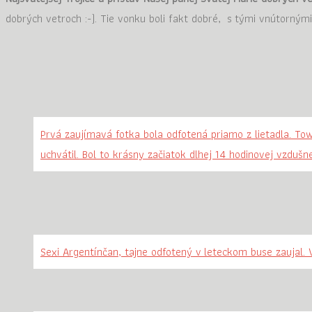
dobrých vetroch :-). Tie vonku boli fakt dobré, s tými vnútorným
Prvá zaujímavá fotka bola odfotená priamo z lietadla. T
uchvátil. Bol to krásny začiatok dlhej 14 hodinovej vzduš
Sexi Argentínčan, tajne odfotený v leteckom buse zaujal. V