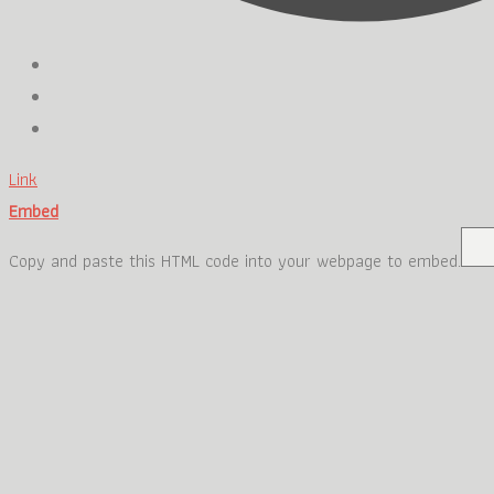
Slavka
2. februára 2019 17:21
Prekrásne ! Veľmi pútavé …Janka určite nádherný zážitok?
Link
Pekne si nám to priblížila ?
Embed
Odpovedať
Copy and paste this HTML code into your webpage to embed.
Stani
2. februára 2019 12:33
Teším sa na ďalšie pokračovanie…
Odpovedať