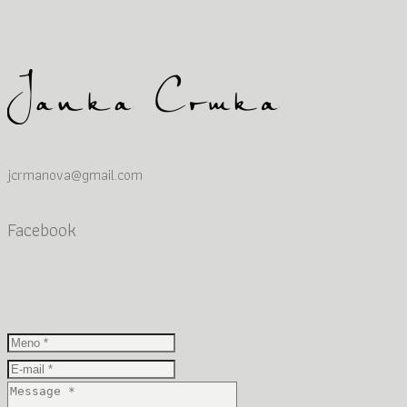
Current ye@r
*
jcrmanova@gmail.com
Facebook