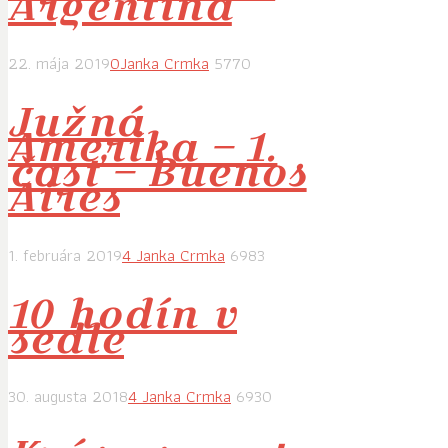
Argentína
22. mája 2019
0
Janka Crmka
5770
Južná
Amerika – 1.
časť – Buenos
Aires
1. februára 2019
4
Janka Crmka
6983
10 hodín v
sedle
30. augusta 2018
4
Janka Crmka
6930