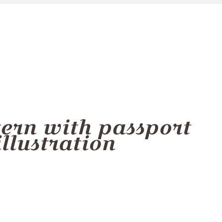
tern with passport
illustration