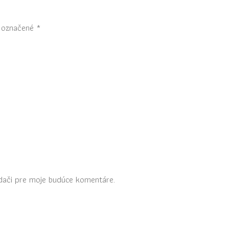
ú označené
*
dači pre moje budúce komentáre.