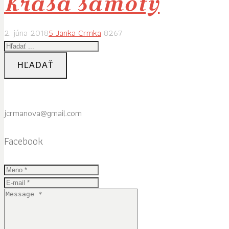
Krása samoty
2. júna 2018
5
Janka Crmka
8267
HĽADAŤ
jcrmanova@gmail.com
Facebook