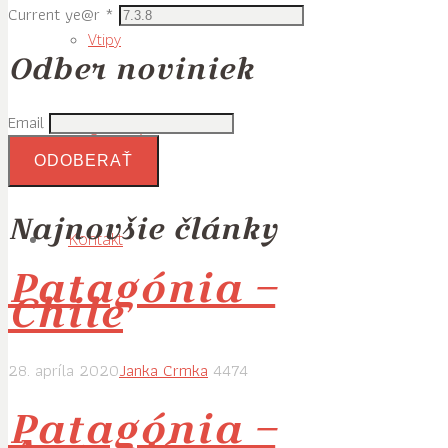
Current ye@r
*
Vtipy
Odber noviniek
Email
Ostatné
Najnovšie články
Kontakt
Patagónia –
Chile
28. apríla 2020
Janka Crmka
4474
Patagónia –